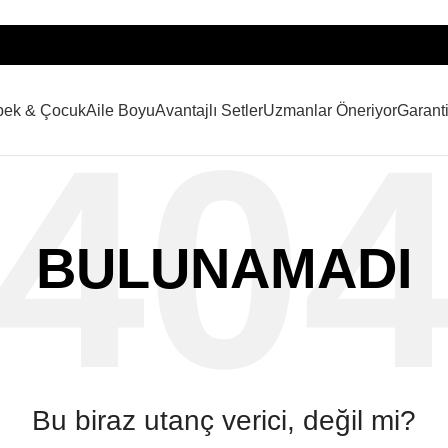
bek & Çocuk
Aile Boyu
Avantajlı Setler
Uzmanlar Öneriyor
Garant
BULUNAMADI
Bu biraz utanç verici, değil mi?