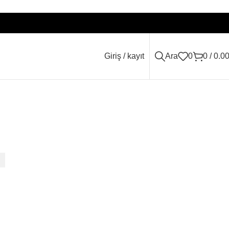
Giriş / kayıt
Ara
0
0
/
0.0
i