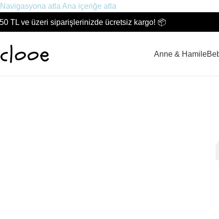
Navigasyona atla
Ana içeriğe atla
50 TL ve üzeri siparişlerinizde ücretsiz kargo! 📦
Anne & Hamile
Be