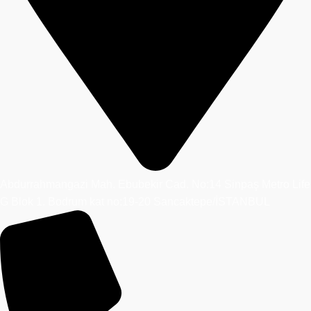
Abdurrahmangazi Mah. Ebubekir Cad. No:14 Sinpaş Metro Life
G Blok 1. Bodrum kat no:19-20 Sancaktepe/İSTANBUL