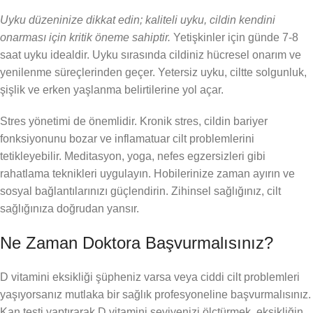
Uyku düzeninize dikkat edin; kaliteli uyku, cildin kendini
onarması için kritik öneme sahiptir.
Yetişkinler için günde 7-8
saat uyku idealdir. Uyku sırasında cildiniz hücresel onarım ve
yenilenme süreçlerinden geçer. Yetersiz uyku, ciltte solgunluk,
şişlik ve erken yaşlanma belirtilerine yol açar.
Stres yönetimi de önemlidir. Kronik stres, cildin bariyer
fonksiyonunu bozar ve inflamatuar cilt problemlerini
tetikleyebilir. Meditasyon, yoga, nefes egzersizleri gibi
rahatlama teknikleri uygulayın. Hobilerinize zaman ayırın ve
sosyal bağlantılarınızı güçlendirin. Zihinsel sağlığınız, cilt
sağlığınıza doğrudan yansır.
Ne Zaman Doktora Başvurmalısınız?
D vitamini eksikliği şüpheniz varsa veya ciddi cilt problemleri
yaşıyorsanız mutlaka bir sağlık profesyoneline başvurmalısınız.
Kan testi yaptırarak D vitamini seviyenizi ölçtürmek, eksikliğin