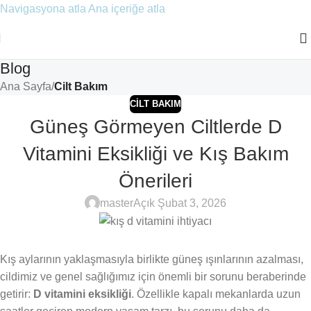
Navigasyona atla
Ana içeriğe atla
Blog
Ana Sayfa
/
Cilt Bakım
CILT BAKIM
Güneş Görmeyen Ciltlerde D
Vitamini Eksikliği ve Kış Bakım
Önerileri
master
Açık Şubat 3, 2026
Kış aylarının yaklaşmasıyla birlikte güneş ışınlarının azalması,
cildimiz ve genel sağlığımız için önemli bir sorunu beraberinde
getirir:
D vitamini eksikliği
. Özellikle kapalı mekanlarda uzun