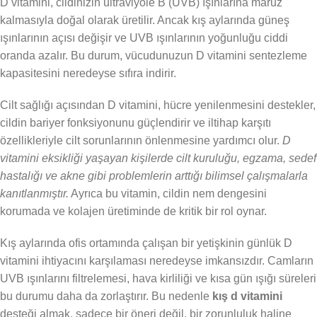
D vitamini, cildinizin ultraviyole B (UVB) ışınlarına maruz
kalmasıyla doğal olarak üretilir. Ancak kış aylarında güneş
ışınlarının açısı değişir ve UVB ışınlarının yoğunluğu ciddi
oranda azalır. Bu durum, vücudunuzun D vitamini sentezleme
kapasitesini neredeyse sıfıra indirir.
Cilt sağlığı açısından D vitamini, hücre yenilenmesini destekler,
cildin bariyer fonksiyonunu güçlendirir ve iltihap karşıtı
özellikleriyle cilt sorunlarının önlenmesine yardımcı olur.
D
vitamini eksikliği yaşayan kişilerde cilt kuruluğu, egzama, sedef
hastalığı ve akne gibi problemlerin arttığı bilimsel çalışmalarla
kanıtlanmıştır.
Ayrıca bu vitamin, cildin nem dengesini
korumada ve kolajen üretiminde de kritik bir rol oynar.
Kış aylarında ofis ortamında çalışan bir yetişkinin günlük D
vitamini ihtiyacını karşılaması neredeyse imkansızdır. Camların
UVB ışınlarını filtrelemesi, hava kirliliği ve kısa gün ışığı süreleri
bu durumu daha da zorlaştırır. Bu nedenle
kış d vitamini
desteği almak, sadece bir öneri değil, bir zorunluluk haline