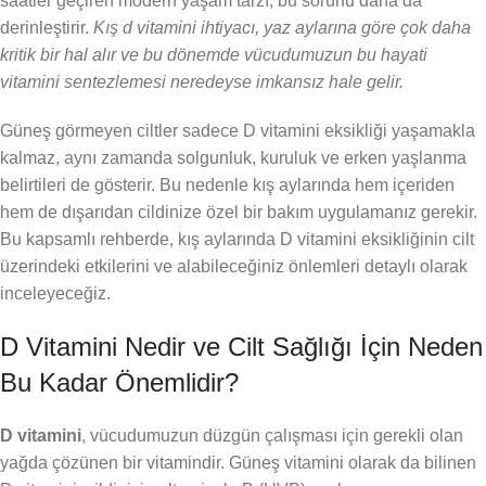
saatler geçiren modern yaşam tarzı, bu sorunu daha da
derinleştirir.
Kış d vitamini ihtiyacı, yaz aylarına göre çok daha
kritik bir hal alır ve bu dönemde vücudumuzun bu hayati
vitamini sentezlemesi neredeyse imkansız hale gelir.
Güneş görmeyen ciltler sadece D vitamini eksikliği yaşamakla
kalmaz, aynı zamanda solgunluk, kuruluk ve erken yaşlanma
belirtileri de gösterir. Bu nedenle kış aylarında hem içeriden
hem de dışarıdan cildinize özel bir bakım uygulamanız gerekir.
Bu kapsamlı rehberde, kış aylarında D vitamini eksikliğinin cilt
üzerindeki etkilerini ve alabileceğiniz önlemleri detaylı olarak
inceleyeceğiz.
D Vitamini Nedir ve Cilt Sağlığı İçin Neden
Bu Kadar Önemlidir?
D vitamini
, vücudumuzun düzgün çalışması için gerekli olan
yağda çözünen bir vitamindir. Güneş vitamini olarak da bilinen