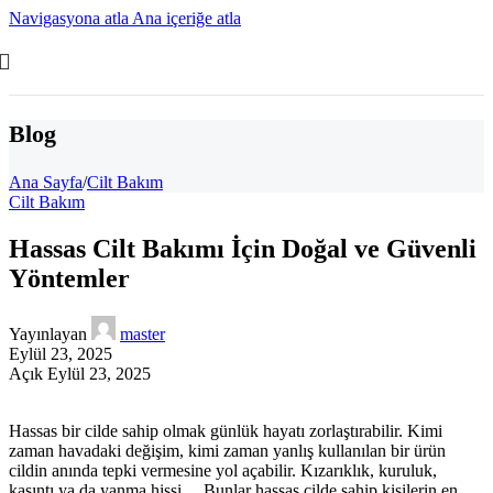
Navigasyona atla
Ana içeriğe atla
Blog
Ana Sayfa
/
Cilt Bakım
Cilt Bakım
Hassas Cilt Bakımı İçin Doğal ve Güvenli
Yöntemler
Yayınlayan
master
Eylül 23, 2025
Açık Eylül 23, 2025
Hassas bir cilde sahip olmak günlük hayatı zorlaştırabilir. Kimi
zaman havadaki değişim, kimi zaman yanlış kullanılan bir ürün
cildin anında tepki vermesine yol açabilir. Kızarıklık, kuruluk,
kaşıntı ya da yanma hissi… Bunlar hassas cilde sahip kişilerin en