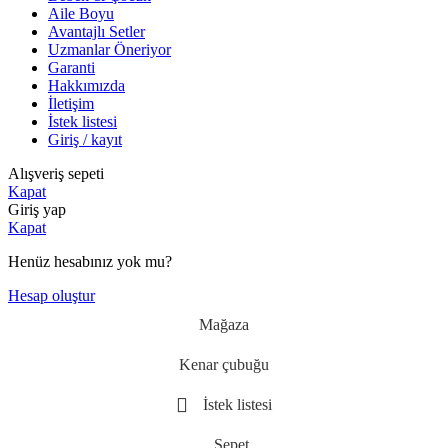
Aile Boyu
Avantajlı Setler
Uzmanlar Öneriyor
Garanti
Hakkımızda
İletişim
İstek listesi
Giriş / kayıt
Alışveriş sepeti
Kapat
Giriş yap
Kapat
Henüz hesabınız yok mu?
Hesap oluştur
Mağaza
Kenar çubuğu
İstek listesi
Sepet