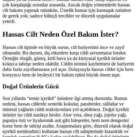
çok karşılaştığı sorunlar arasında. Ancak doğru yöntemlerle hassas
cilt bakımı yapmak mümkün. Üstelik bunun için karmaşık rutinlere
de gerek yok; sadece bilinçli tercihler ve düzenli uygulamalar
yeterli.
Hassas Cilt Neden Özel Bakım İster?
Hassas cilt tipinde en büyük sorun, cilt bariyerinin ince ve zayıf
olmasıdır. Bu durum, dış etkenlere karşı cildi savunmasız bırakır.
Örneğin rüzgâr, güneş, kirli hava ya da kimyasal içerikli ürünler
kolayca tahrişe neden olabilir. Cildin nemini kaybetmesi de bariyerin
daha fazla zayıflamasına yol açar. Dolayısıyla hassas ciltler için hem
koruyucu hem de besleyici bir bakım rutini büyük önem taşır.
Doğal Ürünlerin Gücü
Son yıllarda “temiz içerikli” ürünlere ilgi artmış durumda. Bunun
nedeni, hassas ciltlerde sentetik kokular, parabenler, sülfatlar ve
mineral yağların ciddi reaksiyonlara yol açabilmesi. Doğal içerikli
ürünler ise cildi nazikçe besler. Aloe vera, shea yağı, jojoba yağı,
papatya özü ve hyaluronik asit gibi bileşenler, hem nem dengesini
korur hem de tahrişi azaltır. Araştırmalara göre, düzenli olarak doğal
içerikli nemlendirici kullanan hassas cilt sahiplerinde kızarıklık ve
kuruluk sorunları %40’a kadar azalabiliyor. Bu da doğal ürünlerin