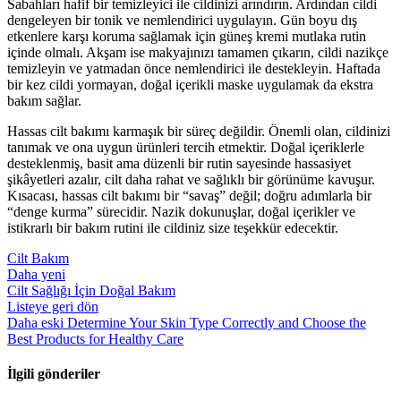
Sabahları hafif bir temizleyici ile cildinizi arındırın. Ardından cildi
dengeleyen bir tonik ve nemlendirici uygulayın. Gün boyu dış
etkenlere karşı koruma sağlamak için güneş kremi mutlaka rutin
içinde olmalı. Akşam ise makyajınızı tamamen çıkarın, cildi nazikçe
temizleyin ve yatmadan önce nemlendirici ile destekleyin. Haftada
bir kez cildi yormayan, doğal içerikli maske uygulamak da ekstra
bakım sağlar.
Hassas cilt bakımı karmaşık bir süreç değildir. Önemli olan, cildinizi
tanımak ve ona uygun ürünleri tercih etmektir. Doğal içeriklerle
desteklenmiş, basit ama düzenli bir rutin sayesinde hassasiyet
şikâyetleri azalır, cilt daha rahat ve sağlıklı bir görünüme kavuşur.
Kısacası, hassas cilt bakımı bir “savaş” değil; doğru adımlarla bir
“denge kurma” sürecidir. Nazik dokunuşlar, doğal içerikler ve
istikrarlı bir bakım rutini ile cildiniz size teşekkür edecektir.
Cilt Bakım
Daha yeni
Cilt Sağlığı İçin Doğal Bakım
Listeye geri dön
Daha eski
Determine Your Skin Type Correctly and Choose the
Best Products for Healthy Care
İlgili gönderiler